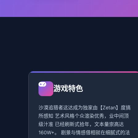
游戏特色
沙漠追猎者这达成为独家由【Zetan】度搞
所感知 艺术风格个众渲染优秀，业中间顶
级汁准 已经刷新式拾年，文本量崇高达
160W+。 剧景与情感借相就在细腻式的法