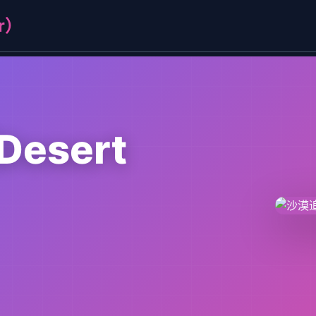
r）
esert