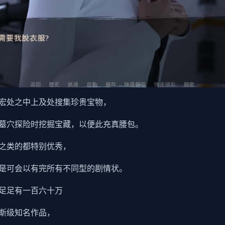
宏处之中上及处搜集珍贵宝物，
墓穴探险时挖掘宝藏，以便此充真腰包。
之类的都特别优秀，
是可会以有完所有不同型的剧情状。
足足有一百六十万
斯级知名作品，