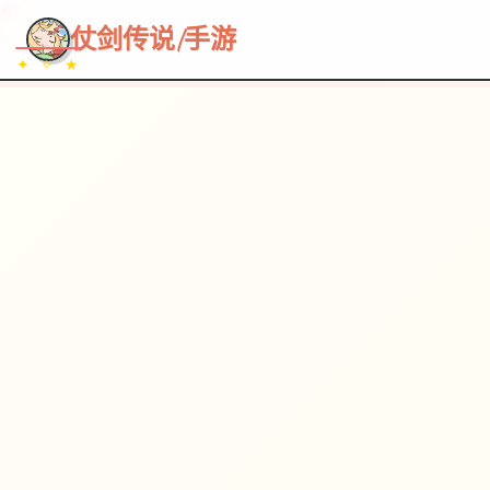
~~~
★
♡
✦
✧
♥
~
→
↗
仗剑传说|手游
✦ ✧ ★