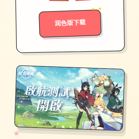
→
✦ ★
润色版下载
✧
♡
★
♥