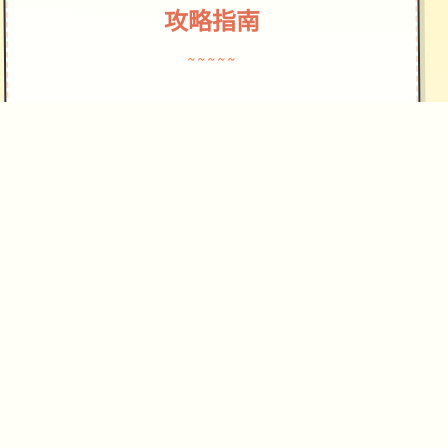
攻略指南
~~~~~
仗剑传言感受特征：
异日所轻历险：游戏者穿越到达坎斯汀
世界，自己由探索地图，寻宝探险。
休闲放置玩法：核神为“睡觉变强”就在
中式的放置养为机制度，让玩家巨大概
以及轻松成长远。
自由探索与社交：游戏采以竖屏2D探索
模型，包含隐藏职责、未知宝藏同丰富
型的世界地图。
空羁厮杀与手块段搭配：采用解放双手