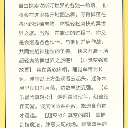
自由探索坎斯汀世界的各独一角落。 你
将会在这里拨开地图迷雾，寻得掉落在
各地的珍稀宝物，体验轻松爽快的异世
界之旅。当然，在旅途的过程中，你又
是会邂逅各色伙伴，与他们并肩作战，
共同挑战神秘型的圣兽。 快来开启一场
超轻爽的异世界之旅吧！ 【睡觉变强真
放置】 窝在柔软床榻，睡觉单可为长
远。浮空岛上方坐观看云起头，迷你木
屋里观日升月落，边数羊边变强。 【欢
乐冒险真轻松】 邂逅冒险伙伴，幻兽结
伴同游。谈笑间战胜强敌，旅途含有你
才逗趣。 【超爽战斗真空的羁】 掌握
剑技魔法，肆意支配战场。解放双手的