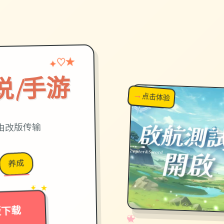
♡
★
✦
说|手游
→
↗
点击体验
超棒！
由改版传输
养成
→
✦ ★
版下载
✧
♡
★
♥