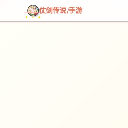
仗剑传说|手游
✦ ✧ ★