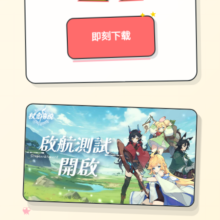
→
✦ ★
即刻下载
✧
♡
★
♥