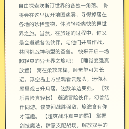
自由探索坎斯汀世界的各独一角落。 你
将会在这里拨开地图迷雾，寻得掉落在
各地的珍稀宝物，体验轻松爽快的异世
界之旅。当然，在旅途的过程中，你又
是会邂逅各色伙伴，与他们并肩作战，
共同挑战神秘型的圣兽。 快来开启一场
超轻爽的异世界之旅吧！ 【睡觉变强真
放置】 窝在柔软床榻，睡觉单可为长
远。浮空岛上方坐观看云起头，迷你木
屋里观日升月落，边数羊边变强。 【欢
乐冒险真轻松】 邂逅冒险伙伴，幻兽结
伴同游。谈笑间战胜强敌，旅途含有你
才逗趣。 【超爽战斗真空的羁】 掌握
剑技魔法，肆意支配战场。解放双手的