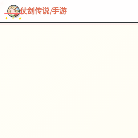
~~~
★
♡
✦
✧
♥
~
→
↗
仗剑传说|手游
✦ ✧ ★