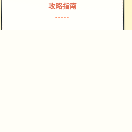
攻略指南
~~~~~
仗剑传言感受特征：
异日所轻历险：游戏者穿越到达坎斯汀
世界，自己由探索地图，寻宝探险。
休闲放置玩法：核神为“睡觉变强”就在
中式的放置养为机制度，让玩家巨大概
以及轻松成长远。