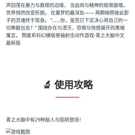
声回荡在暴力与救赎的边缘， 当血肉与精神的极限崩塌，
世界悄然改变形貌。 在噩梦的最深处—— 两颗映照彼此影
子的灵魂终于现身。 “……你，是否已下定决心将自己的一
切奉献出去？” 围绕存在与湮灭、恐惧与快感展开的黑暗
寓言。 颓废系科幻横版卷轴射击动作游戏-青之大脑中文
最新版
🔬 使用攻略
青之大脑中有29种敌人与陷阱登场！